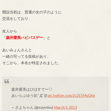
開設当初は、普通の女の子のように
交流をしており、
友人から
「
森井愛美ハピバスデー
」と
あいみょんさんと
一緒の写ってる投稿があり、
そこから、本名が特定されました。
森井愛美はぴばすでー♡
あいらぶゆう(((;ﾟДﾟ)))
pic.twitter.com/2c2E5MuQk6
— さよちゃん (@sayotisu)
March 5, 2013