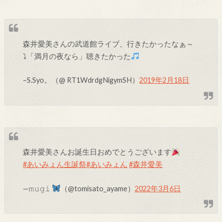
森井愛美さんの武道館ライブ、行きたかったなぁ～
⤵「満月の夜なら」聴きたかった
–S.Syo。
（@ RT1WdrdgNigymSH）
2019年2月18日
森井愛美さんお誕生日おめでとうございます
#あいみょん生誕祭
#あいみょん
#森井愛美
—𝚖𝚞𝚐𝚒
（@tomisato_ayame）
2022年3月6日