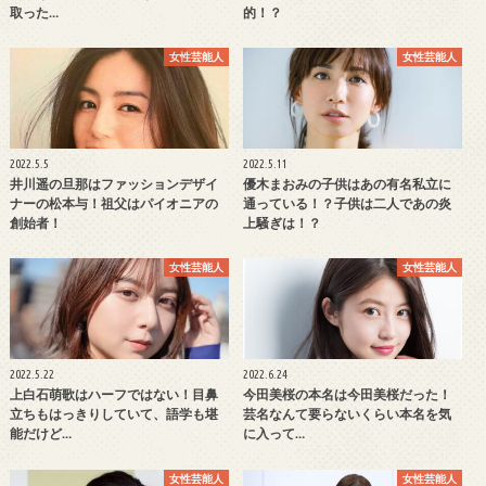
取った…
的！？
女性芸能人
女性芸能人
2022.5.5
2022.5.11
井川遥の旦那はファッションデザイ
優木まおみの子供はあの有名私立に
ナーの松本与！祖父はパイオニアの
通っている！？子供は二人であの炎
創始者！
上騒ぎは！？
女性芸能人
女性芸能人
2022.5.22
2022.6.24
上白石萌歌はハーフではない！目鼻
今田美桜の本名は今田美桜だった！
立ちもはっきりしていて、語学も堪
芸名なんて要らないくらい本名を気
能だけど…
に入って…
女性芸能人
女性芸能人