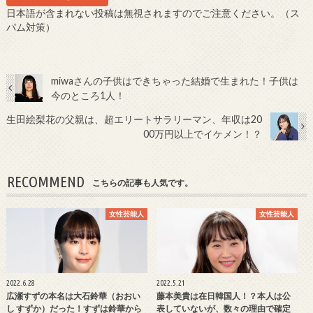
日本語が含まれない投稿は無視されますのでご注意ください。（ス
パム対策）
miwaさんの子供はできちゃった結婚で生まれた！子供は
今のところ1人！
生田絵梨花の父親は、超エリートサラリーマン、年収は20
00万円以上でイケメン！？
RECOMMEND
こちらの記事も人気です。
女性芸能人
女性芸能人
2022.6.28
2022.5.21
広瀬すずの本名は大石鈴華（おおい
藤本美貴は在日韓国人！？本人は公
し すずか）だった！すずは鈴華から
表していないが、数々の理由で確定