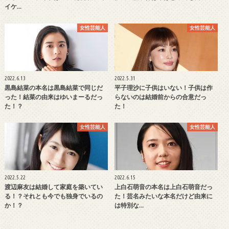
イケ…
女性芸能人
女性芸能人
2022.6.13
2022.5.31
黒島結菜の本名は黒島結菜で同じだ
平子理沙に子供はいない！子供は作
った！結菜の由来はゆいまーるだっ
らないのは結婚前からの合意だっ
た！？
た！
女性芸能人
女性芸能人
2022.5.22
2022.6.15
渡辺麻友は結婚して家庭を築いてい
上白石萌音の本名は上白石萌音だっ
る！？それとも今でも独身でいるの
た！芸名みたいな本名だけど由来に
か！？
は特別な…