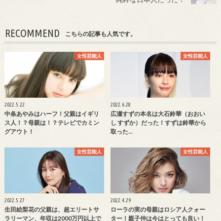
RECOMMEND
こちらの記事も人気です。
女性芸能人
女性芸能人
2022.5.22
2022.6.28
中条あやみはハーフ！父親はイギリ
広瀬すずの本名は大石鈴華（おおい
ス人！？母親は！？テレビでカミン
し すずか）だった！すずは鈴華から
グアウト！
取った…
女性芸能人
女性芸能人
2022.5.27
2022.4.29
生田絵梨花の父親は、超エリートサ
ローラの実の母親はロシア人クォー
ラリーマン、年収は2000万円以上で
ター！親子仲は今はとっても良い！