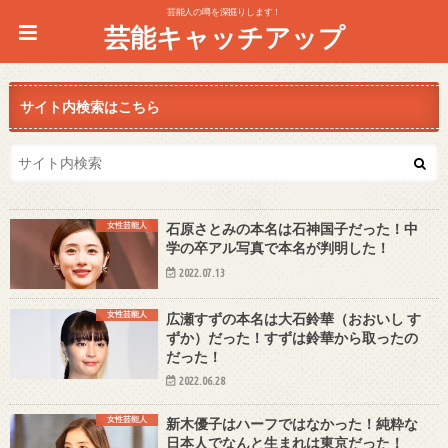
芸能人の噂を深掘りします！
芸能キャッチアップ
サイト内検索はこちら
女性芸能人
石原さとみの本名は石神国子だった！中
学の卒アル写真で本名が判明した！
2022.07.13
女性芸能人
広瀬すずの本名は大石鈴華（おおいし す
ずか）だった！すずは鈴華から取ったの
だった！
2022.06.28
女性芸能人
新木優子はハーフではなかった！純粋な
日本人でなんと生まれは東京だった！