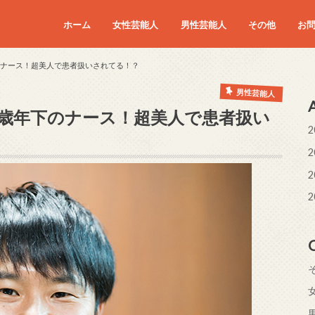
ホーム
女性芸能人
男性芸能人
その他
お
のナース！超美人で患者扱いされてる！？
男性芸能人
5歳年下のナース！超美人で患者扱い
2
2
2
2