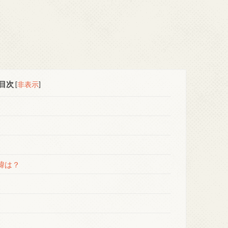
目次
[
非表示
]
緯は？