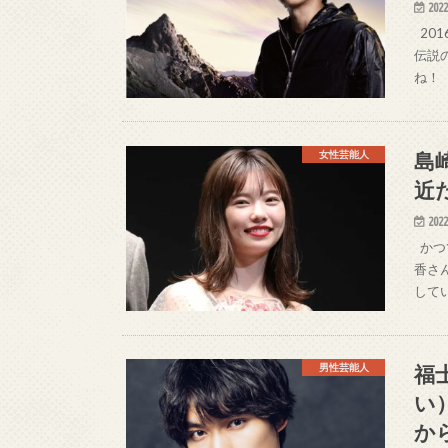
2022
20
伝説
ね！
島
女性芸能人
近
2022
かつ
香さ
して
福
男性芸能人
い
か