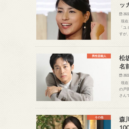
ッ
2022
現在
「ユ
すが
松
男性芸能人
名
2022
現在
の戸
さん
森
その他
1