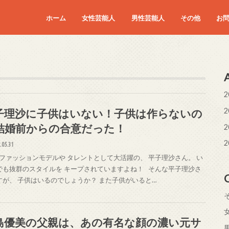
ホーム
女性芸能人
男性芸能人
その他
お
2
2
子理沙に子供はいない！子供は作らないの
結婚前からの合意だった！
2
2
.05.31
ファッションモデルや タレントとして大活躍の、 平子理沙さん。 い
でも抜群のスタイルを キープされていますよね！ そんな平子理沙さ
すが、 子供はいるのでしょうか？ また子供がいると…
島優美の父親は、あの有名な顔の濃い元サ