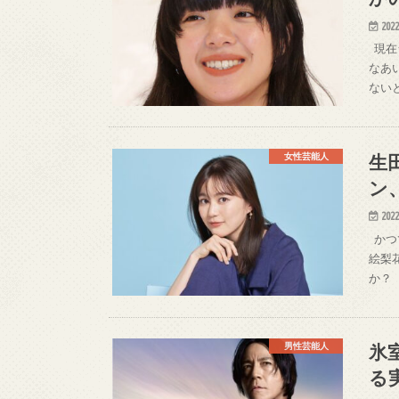
2022
現在
なあ
ない
生
女性芸能人
ン
2022
かつ
絵梨
か？
氷
男性芸能人
る