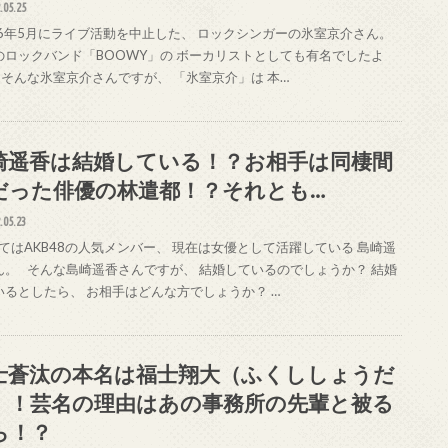
.05.25
16年5月にライブ活動を中止した、 ロックシンガーの氷室京介さん。
のロックバンド「BOOWY」の ボーカリストとしても有名でしたよ
 そんな氷室京介さんですが、 「氷室京介」は 本…
崎遥香は結婚している！？お相手は同棲間
だった俳優の林遣都！？それとも…
.05.23
てはAKB48の人気メンバー、 現在は女優として活躍している 島崎遥
ん。 そんな島崎遥香さんですが、 結婚しているのでしょうか？ 結婚
いるとしたら、 お相手はどんな方でしょうか？ …
士蒼汰の本名は福士翔大（ふくししょうだ
）！芸名の理由はあの事務所の先輩と被る
ら！？