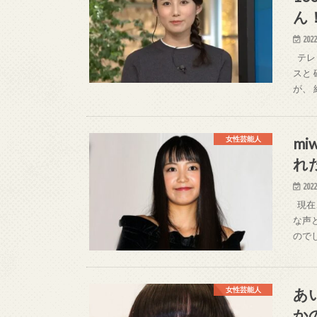
ん
2022
テレ
スと
が、
m
女性芸能人
れ
2022
現在
な声
ので
あ
女性芸能人
か