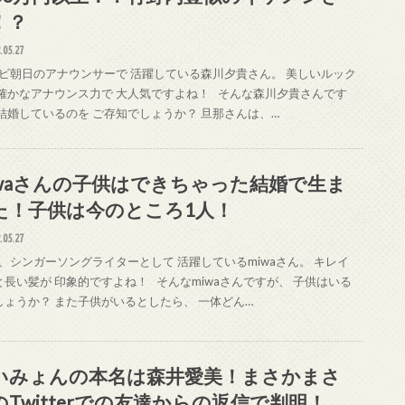
！？
.05.27
ビ朝日のアナウンサーで 活躍している森川夕貴さん。 美しいルック
 確かなアナウンス力で 大人気ですよね！ そんな森川夕貴さんです
 結婚しているのを ご存知でしょうか？ 旦那さんは、…
iwaさんの子供はできちゃった結婚で生ま
た！子供は今のところ1人！
.05.27
、シンガーソングライターとして 活躍しているmiwaさん。 キレイ
と長い髪が 印象的ですよね！ そんなmiwaさんですが、 子供はいる
しょうか？ また子供がいるとしたら、 一体どん…
いみょんの本名は森井愛美！まさかまさ
のTwitterでの友達からの返信で判明！