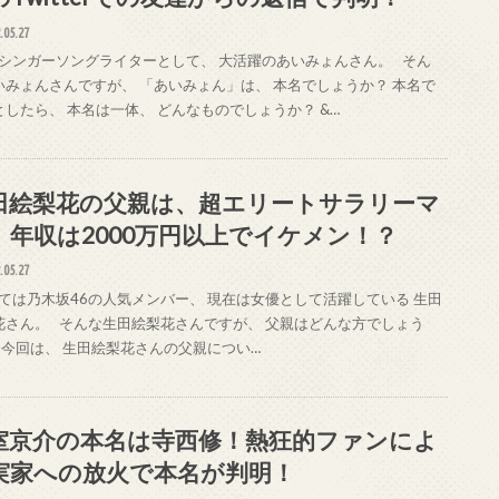
.05.27
シンガーソングライターとして、 大活躍のあいみょんさん。 そん
いみょんさんですが、 「あいみょん」は、 本名でしょうか？ 本名で
としたら、 本名は一体、 どんなものでしょうか？ &…
田絵梨花の父親は、超エリートサラリーマ
、年収は2000万円以上でイケメン！？
.05.27
ては乃木坂46の人気メンバー、 現在は女優として活躍している 生田
花さん。 そんな生田絵梨花さんですが、 父親はどんな方でしょう
 今回は、 生田絵梨花さんの父親につい…
室京介の本名は寺西修！熱狂的ファンによ
実家への放火で本名が判明！