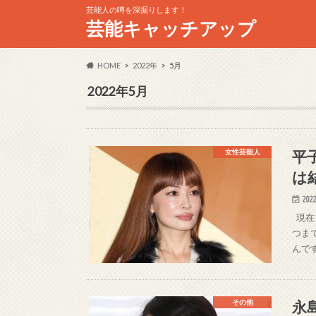
芸能人の噂を深掘りします！
芸能キャッチアップ
HOME
2022年
5月
2022年5月
平
女性芸能人
は
2022
現在
つま
んで
永
その他