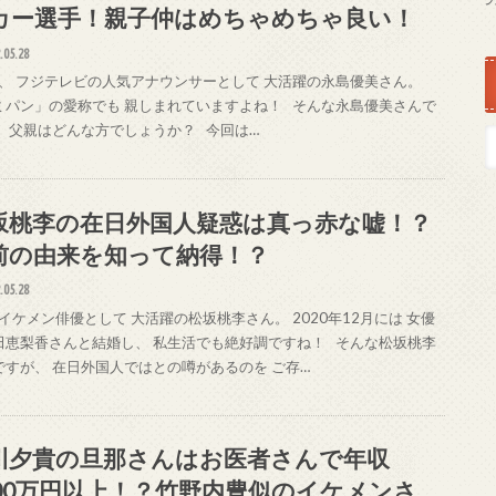
カー選手！親子仲はめちゃめちゃ良い！
.05.28
、 フジテレビの人気アナウンサーとして 大活躍の永島優美さん。
ミパン」の愛称でも 親しまれていますよね！ そんな永島優美さんで
、 父親はどんな方でしょうか？ 今回は…
坂桃李の在日外国人疑惑は真っ赤な嘘！？
前の由来を知って納得！？
.05.28
イケメン俳優として 大活躍の松坂桃李さん。 2020年12月には 女優
田恵梨香さんと結婚し、 私生活でも絶好調ですね！ そんな松坂桃李
ですが、 在日外国人ではとの噂があるのを ご存…
川夕貴の旦那さんはお医者さんで年収
000万円以上！？竹野内豊似のイケメンさ