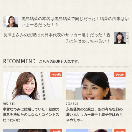
黒島結菜の本名は黒島結菜で同じだった！結菜の由来はゆ
いまーるだった！？
長澤まさみの父親は元日本代表のサッカー選手だった！親
子の仲はめっちゃ良い！
RECOMMEND
こちらの記事も人気です。
その他
その他
2022.6.13
2022.5.28
宇賀なつみは結婚していた！結婚の
永島優美の父親は、あの有名な顔の
決意を決めたのはなんとコイントス
濃い元サッカー選手！親子仲はめち
だったのだ！
ゃめちゃ…
その他
その他