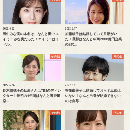
2022.6.22
2022.6.17
田中みな実の本名は、なんと田中 エ
加藤綾子は結婚していて旦那がい
イミー みな実だった！エイミーはミ
た！旦那はなんと年商2000億円企業
ドル…
の2代…
その他
その他
2022.6.26
2022.6.11
鈴木奈穂子の旦那さんはTBSのディレ
有働由美子は結婚しておらず旦那は
クター！最初の4年間はなんと遠距離
いない！なんと自身が結婚できない
恋…
のは自尊…
その他
その他