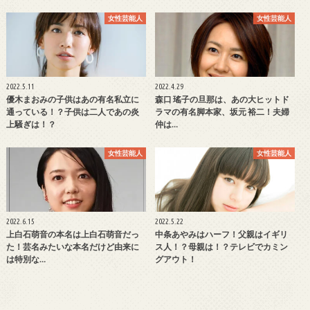
女性芸能人
女性芸能人
2022.5.11
2022.4.29
優木まおみの子供はあの有名私立に
森口 瑤子の旦那は、あの大ヒットド
通っている！？子供は二人であの炎
ラマの有名脚本家、坂元 裕二！夫婦
上騒ぎは！？
仲は…
女性芸能人
女性芸能人
2022.6.15
2022.5.22
上白石萌音の本名は上白石萌音だっ
中条あやみはハーフ！父親はイギリ
た！芸名みたいな本名だけど由来に
ス人！？母親は！？テレビでカミン
は特別な…
グアウト！