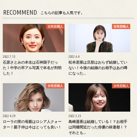
RECOMMEND
こちらの記事も人気です。
女性芸能人
女性芸能人
2022.7.13
2022.6.4
石原さとみの本名は石神国子だっ
松本若菜は旦那はおらず結婚してい
た！中学の卒アル写真で本名が判明
ない！今後の結婚のお相手はあの噂
した！
になった…
女性芸能人
女性芸能人
2022.4.29
2022.5.23
ローラの実の母親はロシア人クォー
島崎遥香は結婚している！？お相手
ター！親子仲は今はとっても良い！
は同棲間近だった俳優の林遣都！？
それとも…