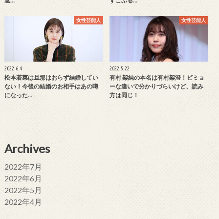
返…
すこぶる…
女性芸能人
女性芸能人
2022.6.4
2022.5.22
松本若菜は旦那はおらず結婚してい
有村 架純の本名は有村架澄！ビミョ
ない！今後の結婚のお相手はあの噂
ーな違いで分かりづらいけど、読み
になった…
方は同じ！
Archives
2022年7月
2022年6月
2022年5月
2022年4月