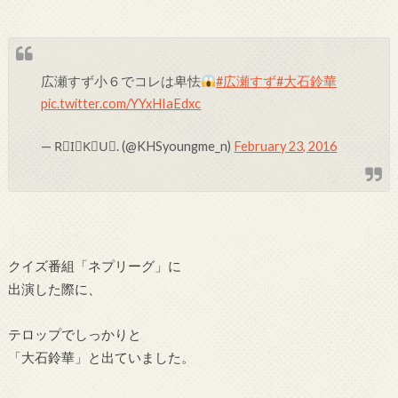
広瀬すず小６でコレは卑怯
#広瀬すず
#大石鈴華
pic.twitter.com/YYxHIaEdxc
— R⃣I⃣K⃣U⃣. (@KHSyoungme_n)
February 23, 2016
クイズ番組「ネプリーグ」に
出演した際に、
テロップでしっかりと
「大石鈴華」と出ていました。