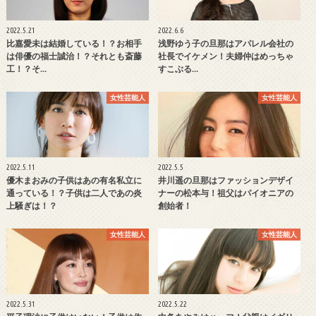
2022.5.21
2022.6.6
比嘉愛未は結婚している！？お相手
浅野ゆう子の旦那はアパレル会社の
は俳優の福士誠治！？それとも斎藤
社長でイケメン！夫婦仲はめっちゃ
工！？そ…
すこぶる…
女性芸能人
女性芸能人
2022.5.11
2022.5.5
優木まおみの子供はあの有名私立に
井川遥の旦那はファッションデザイ
通っている！？子供は二人であの炎
ナーの松本与！祖父はパイオニアの
上騒ぎは！？
創始者！
女性芸能人
女性芸能人
2022.5.31
2022.5.22