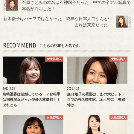
石原さとみの本名は石神国子だった！中学の卒アル写真で
本名が判明した！
新木優子はハーフではなかった！純粋な日本人でなんと生
まれは東京だった！
RECOMMEND
こちらの記事も人気です。
女性芸能人
女性芸能人
2022.5.23
2022.4.29
島崎遥香は結婚している！？お相手
森口 瑤子の旦那は、あの大ヒットド
は同棲間近だった俳優の林遣都！？
ラマの有名脚本家、坂元 裕二！夫婦
それとも…
仲は…
女性芸能人
女性芸能人