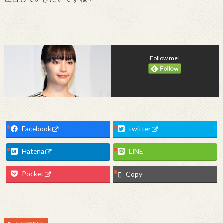
Follow me!
Facebook
twitter
Hatena
LINE
Pocket
Copy