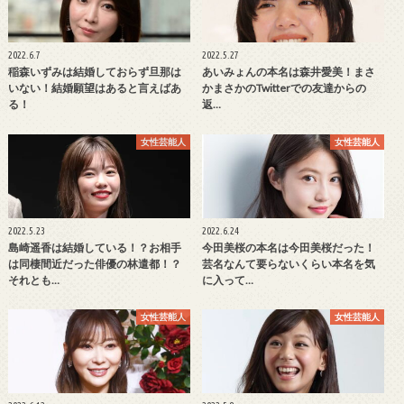
2022.6.7
2022.5.27
稲森いずみは結婚しておらず旦那は
あいみょんの本名は森井愛美！まさ
いない！結婚願望はあると言えばあ
かまさかのTwitterでの友達からの
る！
返…
女性芸能人
女性芸能人
2022.5.23
2022.6.24
島崎遥香は結婚している！？お相手
今田美桜の本名は今田美桜だった！
は同棲間近だった俳優の林遣都！？
芸名なんて要らないくらい本名を気
それとも…
に入って…
女性芸能人
女性芸能人