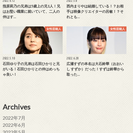
2022.6.12
2022.5.8
指原莉乃の兄弟は5歳上の兄1人！兄
西内まりやは結婚している！？お相
はお堅い職業に就いていて、二人の
手は映像クリエイターの呂敏！？そ
仲はす…
れとも…
女性芸能人
女性芸能人
2022.5.10
2022.6.28
石田ゆり子の兄弟は石田ひかりと兄
広瀬すずの本名は大石鈴華（おおい
がいる！石田ひかりとの仲はめっち
し すずか）だった！すずは鈴華から
ゃ良い！
取った…
Archives
2022年7月
2022年6月
2022年5月