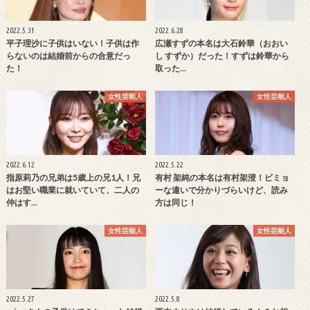
2022.5.31
2022.6.28
平子理沙に子供はいない！子供は作
広瀬すずの本名は大石鈴華（おおい
らないのは結婚前からの合意だっ
し すずか）だった！すずは鈴華から
た！
取った…
女性芸能人
女性芸能人
2022.6.12
2022.5.22
指原莉乃の兄弟は5歳上の兄1人！兄
有村 架純の本名は有村架澄！ビミョ
はお堅い職業に就いていて、二人の
ーな違いで分かりづらいけど、読み
仲はす…
方は同じ！
女性芸能人
女性芸能人
2022.5.27
2022.5.8