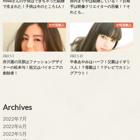
miwaさんの子供はできちゃった結婚
西内まりやは結婚している！？お相
で生まれた！子供は今のところ1人！
手は映像クリエイターの呂敏！？そ
れとも…
女性芸能人
女性芸能人
2022.5.5
2022.5.22
井川遥の旦那はファッションデザイ
中条あやみはハーフ！父親はイギリ
ナーの松本与！祖父はパイオニアの
ス人！？母親は！？テレビでカミン
創始者！
グアウト！
Archives
2022年7月
2022年6月
2022年5月