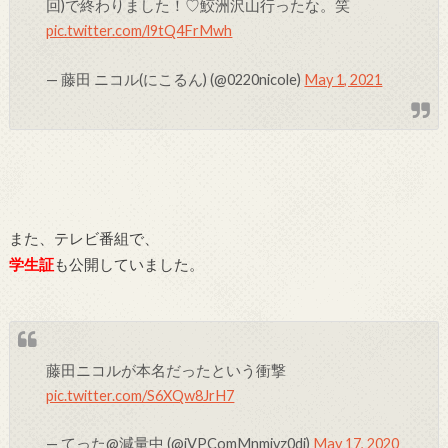
回)で終わりました！♡鮫洲沢山行ったな。笑
pic.twitter.com/l9tQ4FrMwh
— 藤田 ニコル(にこるん) (@0220nicole)
May 1, 2021
また、テレビ番組で、
学生証
も公開していました。
藤田ニコルが本名だったという衝撃
pic.twitter.com/S6XQw8JrH7
— てった@減量中 (@jVPComMnmjvz0dj)
May 17, 2020