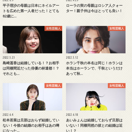
2022.6.9
2022.4.29
平子理沙の母親は日本にネイルアー
ローラの実の母親はロシア人クォー
トを広めた第一人者だった！とても
ター！親子仲は今はとっても良い！
82歳に…
女性芸能人
女性芸能人
2022.5.23
2022.5.12
島崎遥香は結婚している！？お相手
ホラン千秋の本名は同じ！ホランは
は同棲間近だった俳優の林遣都！？
本当はホーランで、千秋というだけ
それとも…
あって秋…
女性芸能人
女性芸能人
2022.6.4
2022.6.18
松本若菜は旦那はおらず結婚してい
あいみょんは結婚しておらず旦那は
ない！今後の結婚のお相手はあの噂
いない！同棲同然の彼との結婚は近
になった…
い！？